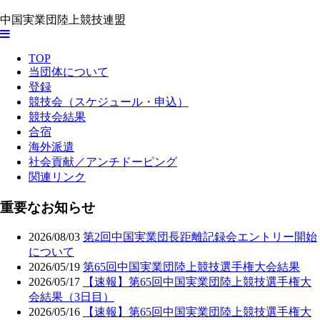
中国実業団陸上競技連盟
TOP
当団体について
登録
競技会（スケジュール・申込）
競技会結果
合宿
海外派遣
社会貢献／アンチドーピング
関連リンク
重要なお知らせ
2026/08/03
第2回中国実業団長距離記録会エントリー開始
について
2026/05/19
第65回中国実業団陸上競技選手権大会結果
2026/05/17
【速報】第65回中国実業団陸上競技選手権大
会結果（3日目）
2026/05/16
【速報】第65回中国実業団陸上競技選手権大